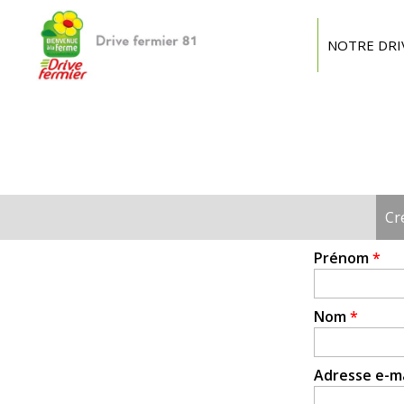
Drive
fermier
NOTRE DRI
Tarn
Cr
Onglets
principaux
Prénom
*
Nom
*
Adresse e-m