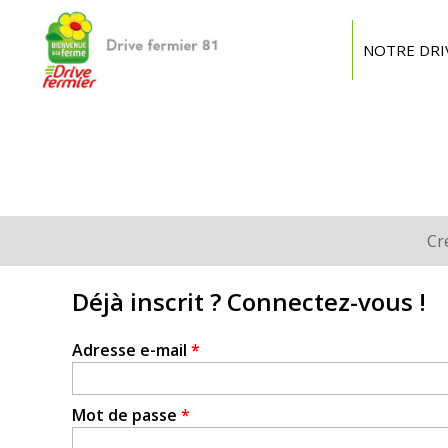
Drive
fermier
NOTRE DRI
Tarn
Cr
Onglets
principaux
Déjà inscrit ? Connectez-vous !
Adresse e-mail
*
Mot de passe
*