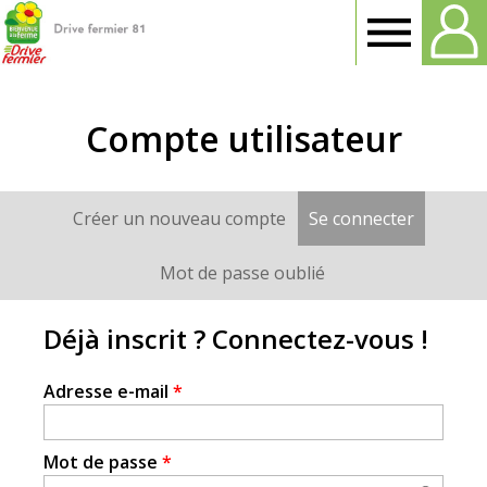
Drive
fermier
Compte utilisateur
Tarn
Créer un nouveau compte
Se connecter
(onglet a
Onglets
principaux
Mot de passe oublié
Déjà inscrit ? Connectez-vous !
Adresse e-mail
*
Mot de passe
*