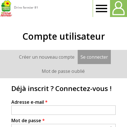
Drive
fermier
Compte utilisateur
Tarn
Créer un nouveau compte
Se connecter
(onglet a
Onglets
principaux
Mot de passe oublié
Déjà inscrit ? Connectez-vous !
Adresse e-mail
*
Mot de passe
*