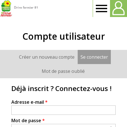
Drive
fermier
Compte utilisateur
Tarn
Créer un nouveau compte
Se connecter
(onglet a
Onglets
principaux
Mot de passe oublié
Déjà inscrit ? Connectez-vous !
Adresse e-mail
*
Mot de passe
*