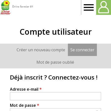
Drive
fermier
Compte utilisateur
Tarn
Créer un nouveau compte
Se connecter
(onglet a
Onglets
principaux
Mot de passe oublié
Déjà inscrit ? Connectez-vous !
Adresse e-mail
*
Mot de passe
*