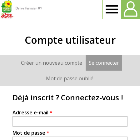
Drive
fermier
Compte utilisateur
Tarn
Créer un nouveau compte
Se connecter
(onglet a
Onglets
principaux
Mot de passe oublié
Déjà inscrit ? Connectez-vous !
Adresse e-mail
*
Mot de passe
*