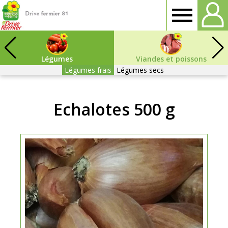
Drive
fermier
Légumes
Viandes et poissons
Légumes frais
Légumes secs
Tarn
Echalotes 500 g