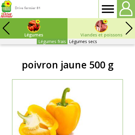
Drive
fermier
Légumes
Viandes et poissons
Légumes frais
Légumes secs
Tarn
poivron jaune 500 g