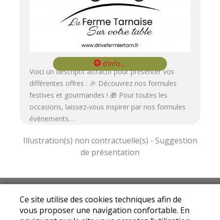
Voici un descriptif attractif pour présenter vos
différentes offres : 🎉 Découvrez nos formules
festives et gourmandes ! 🎁 Pour toutes les
occasions, laissez-vous inspirer par nos formules
événements…
Mentions légales
|
Conditions Générales de
Ce site utilise des cookies techniques afin de
Ventes
|
Protection des données personnelles
vous proposer une navigation confortable. En
© Copyright 2024 - Drive fermier Tarn - Tous