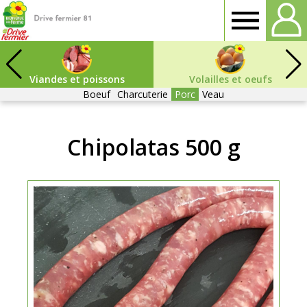
Drive
fermier
Viandes et poissons
Volailles et oeufs
Boeuf
Charcuterie
Porc
Veau
Tarn
Chipolatas 500 g