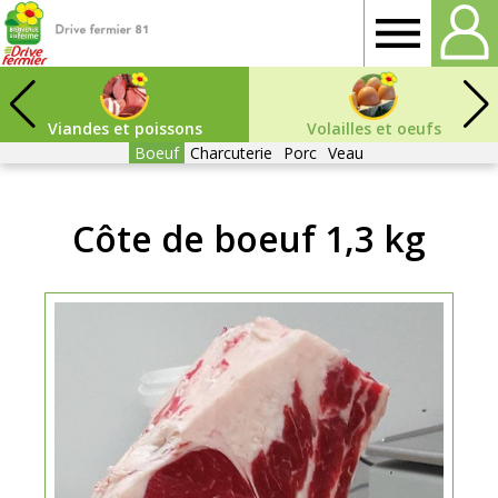
Drive
fermier
Viandes et poissons
Volailles et oeufs
Boeuf
Charcuterie
Porc
Veau
Tarn
Côte de boeuf 1,3 kg