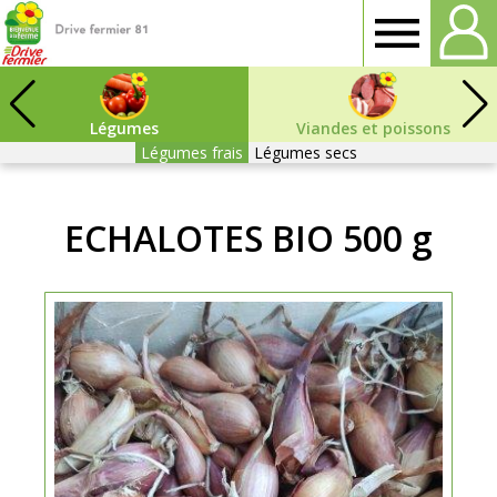
Drive
fermier
Légumes
Viandes et poissons
Légumes frais
Légumes secs
Tarn
ECHALOTES BIO 500 g