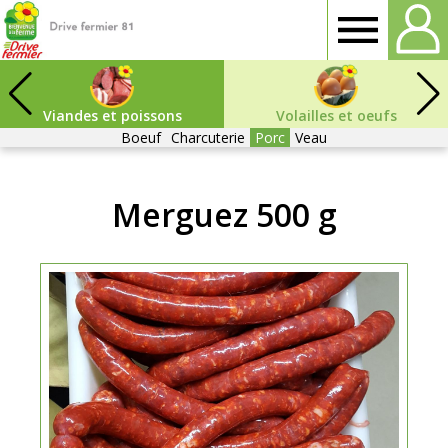
Drive
fermier
Viandes et poissons
Volailles et oeufs
Boeuf
Charcuterie
Porc
Veau
Tarn
Merguez 500 g