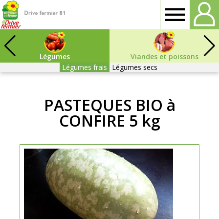
Drive
fermier
Légumes
Viandes et poissons
Légumes frais
Légumes secs
Tarn
PASTEQUES BIO à
CONFIRE 5 kg