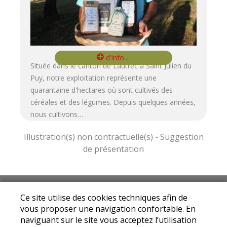
Située dans le canton de Lautrec à Saint Julien du
Puy, notre exploitation représente une
quarantaine d'hectares où sont cultivés des
céréales et des légumes. Depuis quelques années,
nous cultivons…
Mentions légales
|
Conditions Générales de
Ce site utilise des cookies techniques afin de
Ventes
|
Protection des données personnelles
vous proposer une navigation confortable. En
© Copyright 2024 - Drive fermier Tarn - Tous
naviguant sur le site vous acceptez l’utilisation