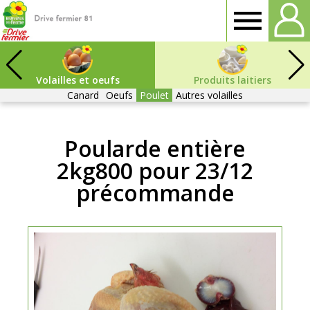
Drive
fermier
Volailles et oeufs
Produits laitiers
Canard
Oeufs
Poulet
Autres volailles
Tarn
Poularde entière
2kg800 pour 23/12
précommande