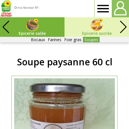
Drive
fermier
Epicerie salée
Epicerie sucrée
Bocaux
Farines
Foie gras
Soupes
Tarn
Soupe paysanne 60 cl